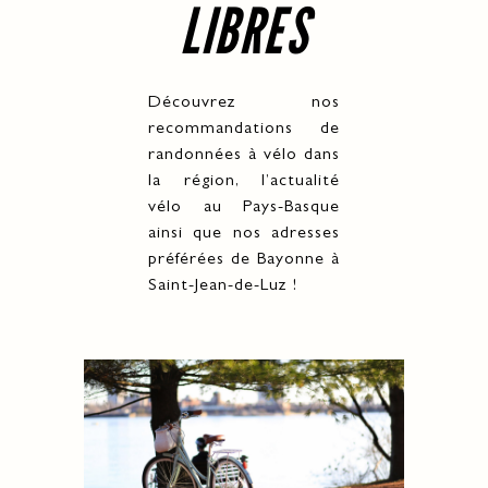
ROUES LIBRES
LIBRES
Découvrez nos recommandations de
Découvrez nos
randonnées à vélo dans la région, l’actualité
recommandations de
vélo au Pays-Basque ainsi que nos adresses
randonnées à vélo dans
préférées de Bayonne à Saint-Jean-de-Luz !
la région, l’actualité
vélo au Pays-Basque
ainsi que nos adresses
DÉCOUVRIR
préférées de Bayonne à
Saint-Jean-de-Luz !