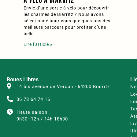
Envie d’une sortie à vélo pour découvrir
les charmes de Biarritz ? Nous avons
sélectionné pour vous quelques-uns des
meilleurs parcours pour profiter d’une
belle
Lire l'article »
Roues Libres
Li
14 bis avenue de Verdun - 64200 Biarritz
No
Lo
06 78 64 74 16
Lo
Tar
Haute saison
Ate
9h30–12h / 14h-18h30
Li
It